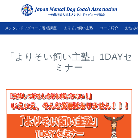
メンタルドッグコーチ養成講座
よりそい飼い主塾
コーチ紹介
お悩み
「よりそい飼い主塾」1DAYセ
ミナー