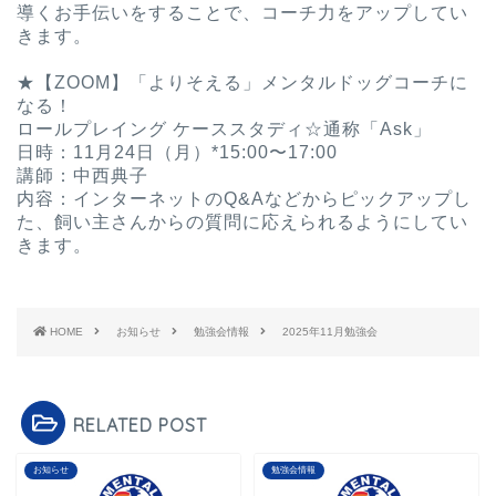
導くお手伝いをすることで、コーチ力をアップしてい
きます。
ㅤ
★【ZOOM】「よりそえる」メンタルドッグコーチに
なる！
ロールプレイング ケーススタディ☆通称「Ask」
日時：11月24日（月）*15:00〜17:00
講師：中西典子
内容：インターネットのQ&Aなどからピックアップし
た、飼い主さんからの質問に応えられるようにしてい
きます。 ㅤ ㅤ ㅤ ㅤ
HOME
お知らせ
勉強会情報
2025年11月勉強会
RELATED POST
お知らせ
勉強会情報