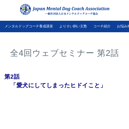
メンタルドッグコーチ養成講座
よりそい飼い主塾
コーチ紹介
お悩み
全4回ウェブセミナー 第2話
第2話
「愛犬にしてしまったヒドイこと」