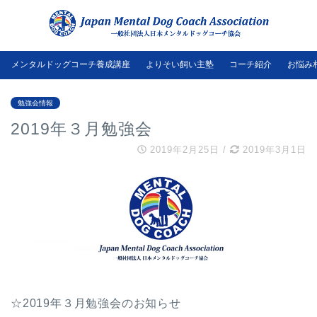
メンタルドッグコーチ養成講座
よりそい飼い主塾
コーチ紹介
お悩み
勉強会情報
2019年３月勉強会
2019年2月25日
/
2019年3月1日
☆2019年３月勉強会のお知らせ