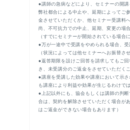
●講師の急病などにより、セミナーの開
弊社都合による中止や、延期によってご
金させていただくか、他セミナー受講料
尚、不可抗力での中止、延期、変更の場
（すでにセミナーが開始されている場合
●万が一途中で受講をやめられる場合、
（状況によっては他セミナーへお振替さ
●返答期限を設けご回答を請求してもご
き、未受講分のご返金をさせていただく
●講座を受講した効果や講座において示
も講座により利益や効果が生じるわけで
●上記以外にも、協会もしくは講師の判
合は、契約を解除させていただく場合が
はご返金ができない場合もあります）