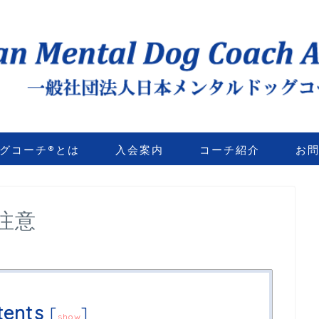
グコーチ®とは
入会案内
コーチ紹介
お
注意
tents
[
]
show