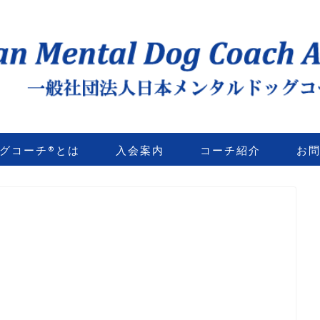
グコーチ®とは
入会案内
コーチ紹介
お