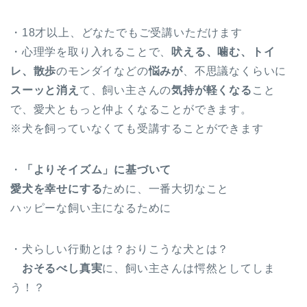
・18才以上、どなたでもご受講いただけます
・心理学を取り入れることで、
吠える、噛む、トイ
レ、散歩
のモンダイなどの
悩みが
、不思議なくらいに
スーッと消え
て、飼い主さんの
気持が軽くなる
こと
で、愛犬ともっと仲よくなることができます。
※犬を飼っていなくても受講することができます
・
「よりそイズム」に基づいて
愛犬を幸せにする
ために、一番大切なこと
ハッピーな飼い主になるために
・犬らしい行動とは？おりこうな犬とは？
おそるべし真実
に、飼い主さんは愕然としてしま
う！？