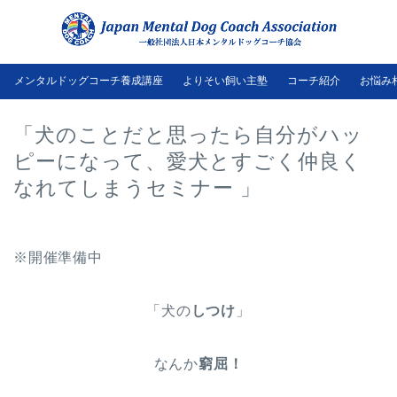
メンタルドッグコーチ養成講座
よりそい飼い主塾
コーチ紹介
お悩み
「犬のことだと思ったら自分がハッ
ピーになって、愛犬とすごく仲良く
なれてしまうセミナー 」
※開催準備中
「犬の
しつけ
」
なんか
窮屈！