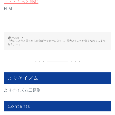
・・・もっと読む
H.M
HOME
「犬のことだと思ったら自分がハッピーになって、愛犬とすごく仲良くなれてしまう
セミナー 」
よりそイズム
よりそイズム三原則
Contents