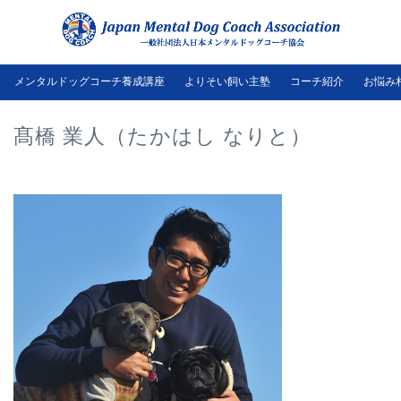
メンタルドッグコーチ養成講座
よりそい飼い主塾
コーチ紹介
お悩み
髙橋 業人（たかはし なりと）